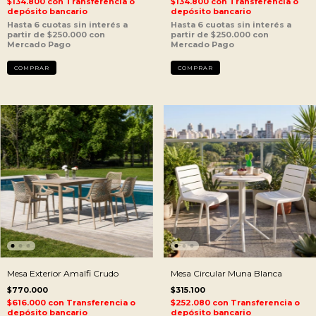
$134.800
con
Transferencia o
$134.800
con
Transferencia o
depósito bancario
depósito bancario
Mesa Exterior Amalfi Crudo
Mesa Circular Muna Blanca
$770.000
$315.100
$616.000
con
Transferencia o
$252.080
con
Transferencia o
depósito bancario
depósito bancario