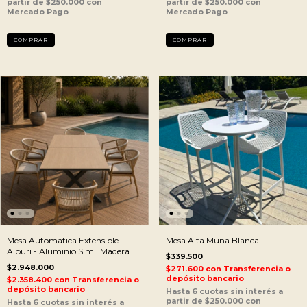
Mesa Automatica Extensible
Mesa Alta Muna Blanca
Alburi - Aluminio Simil Madera
$339.500
$2.948.000
$271.600
con
Transferencia o
depósito bancario
$2.358.400
con
Transferencia o
depósito bancario