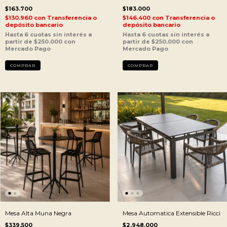
$163.700
$183.000
$130.960
con
Transferencia o
$146.400
con
Transferencia o
depósito bancario
depósito bancario
Mesa Alta Muna Negra
Mesa Automatica Extensible Ricci
$339.500
$2.948.000