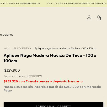
FF TRANSFERENCIA
3 Y 6 CUOTAS SIN INTERES A PARTIR DE $250.000 - 20% OFF TR
0
oluciones
Inicio
.
BLACK FRIDAY
.
Aplique Naga Madera Maciza De Teca - 100 x 100cm
Aplique Naga Madera Maciza De Teca - 100 x
100cm
$327.900
Precio sin impuestos
$270.991,74
$262.320
con
Transferencia o depósito bancario