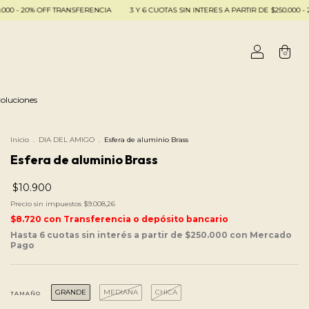
OFF TRANSFERENCIA
3 Y 6 CUOTAS SIN INTERES A PARTIR DE $250.000 - 20% OFF TR
0
oluciones
Inicio
.
DIA DEL AMIGO
.
Esfera de aluminio Brass
Esfera de aluminio Brass
$10.900
Precio sin impuestos
$9.008,26
$8.720
con
Transferencia o depósito bancario
GRANDE
MEDIANA
CHICA
TAMAÑO