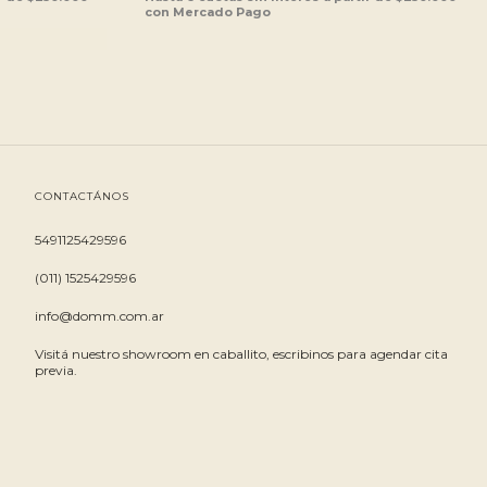
CONTACTÁNOS
5491125429596
(011) 1525429596
info@domm.com.ar
Visitá nuestro showroom en caballito, escribinos para agendar cita
previa.