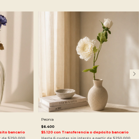
Peonia
$6.400
sito bancario
$5.120
con
Transferencia o depósito bancario