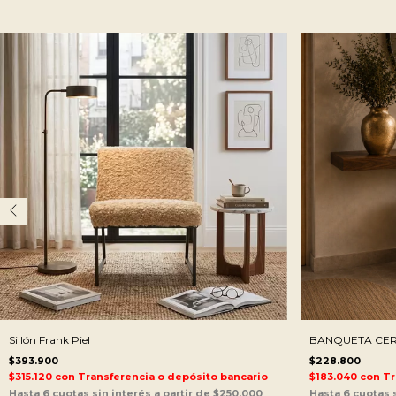
Sillón Frank Piel
BANQUETA CER
$393.900
$228.800
$315.120
con
Transferencia o depósito bancario
$183.040
con
Tr