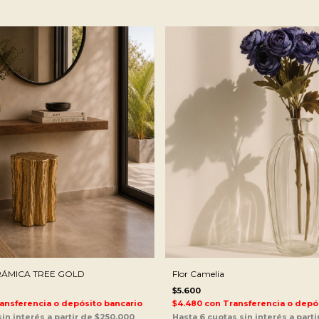
ÁMICA TREE GOLD
Flor Camelia
$5.600
ansferencia o depósito bancario
$4.480
con
Transferencia o depó