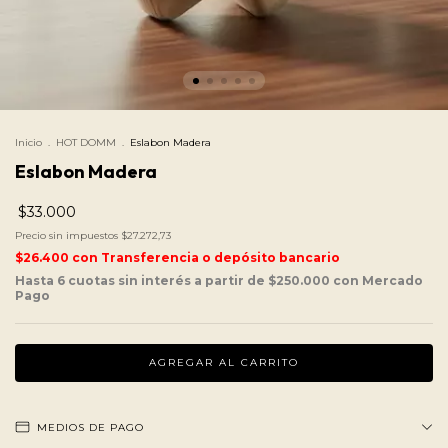
Inicio
.
HOT DOMM
.
Eslabon Madera
Eslabon Madera
$33.000
Precio sin impuestos
$27.272,73
$26.400
con
Transferencia o depósito bancario
MEDIOS DE PAGO