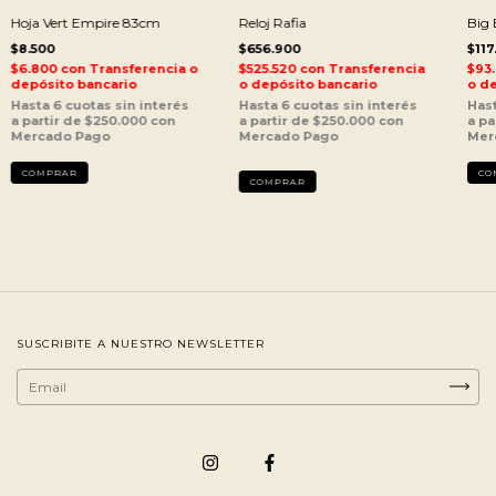
Hoja Vert Empire 83cm
Reloj Rafia
Big 
$8.500
$656.900
$117
$6.800
con
Transferencia o
$525.520
con
Transferencia
$93
depósito bancario
o depósito bancario
o de
SUSCRIBITE A NUESTRO NEWSLETTER