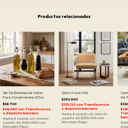
Productos relacionados
Set De Botellas De Vidrio
Sillón Frank Piel
Cent
Para Condimentos 120cc
De T
$393.900
$58.700
$36
$315.120
con
Transferencia
o depósito bancario
$46.960
con
Transferencia
$28
o depósito bancario
Tran
ban