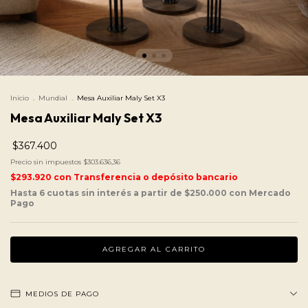
Inicio
.
Mundial
.
Mesa Auxiliar Maly Set X3
Mesa Auxiliar Maly Set X3
$367.400
Precio sin impuestos
$303.636,36
$293.920
con
Transferencia o depósito bancario
MEDIOS DE PAGO