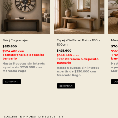
Reloj Engranajes
Espejo De Pared Raiz - 100 x
Mes
100cm
$655.600
$70
$435.600
$524.480
con
$56
Transferencia o depósito
Tran
$348.480
con
bancario
ban
Transferencia o depósito
bancario
SUSCRIBITE A NUESTRO NEWSLETTER