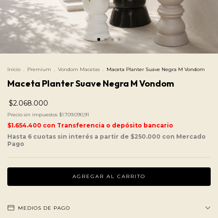
Inicio
.
Premium
.
Vondom Macetas
.
Maceta Planter Suave Negra M Vondom
Maceta Planter Suave Negra M Vondom
$2.068.000
Precio sin impuestos
$1.709.090,91
$1.654.400
con
Transferencia o depósito bancario
MEDIOS DE PAGO