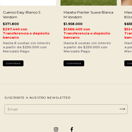
Cuenco Easy Blanco S
Maceta Planter Suave Blanca
Mace
Vondom
M Vondom
80
$371.800
$1.958.000
$65
$297.440
con
$1.566.400
con
$52
Transferencia o depósito
Transferencia o depósito
Tran
bancario
bancario
ban
SUSCRIBITE A NUESTRO NEWSLETTER