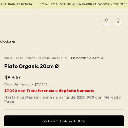
RENCIA
3 Y 6 CUOTAS SIN INTERES A PARTIR DE $250.000 - 20% OFF TRANSFERENCIA
0
oluciones
Inicio
.
Deco
.
Vidrio Reciclado San Miguel
.
Plato Organic 20cm Ø
Plato Organic 20cm Ø
$8.800
Precio sin impuestos
$7.272,73
$7.040
con
Transferencia o depósito bancario