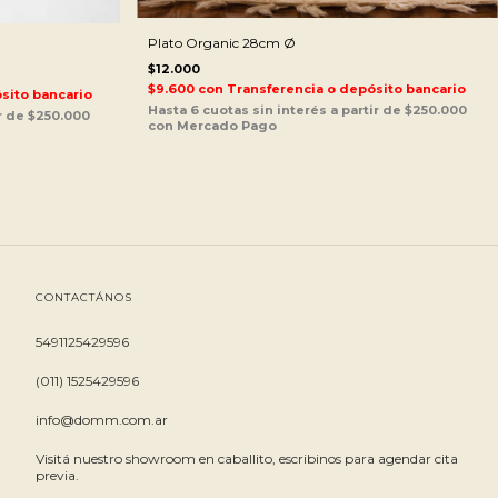
Plato Organic 28cm Ø
$12.000
$9.600
con
Transferencia o depósito bancario
sito bancario
CONTACTÁNOS
5491125429596
(011) 1525429596
info@domm.com.ar
Visitá nuestro showroom en caballito, escribinos para agendar cita
previa.