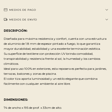
MEDIOS DE PAGO
MEDIOS DE ENVÍO
DESCRIPCIÓN:
Diseñada para máxima resistencia y confort, cuenta con una estructura
de aluminio de 1.8 mm de espesor pintado a fuego, lo que garantiza
mayor durabilidad, estabilidad y una excelente terminación estética.
Su superficie de textilene con protección UV brinda comodidad,
transpirabilidad y resistencia frente al sol, la humedad y los cambios
climáticos.
Ideal para uso 100% en exteriores, esta reposera es perfecta para jardines,
terrazas, balcones y zonas de piscina.
El color tiza aporta luminosidad y un estilo elegante que combina
fácilmente con cualquier ambiente al aire libre.
DIMENSIONES:
74 de ancho x 195 de prof. x 33cm de alto.