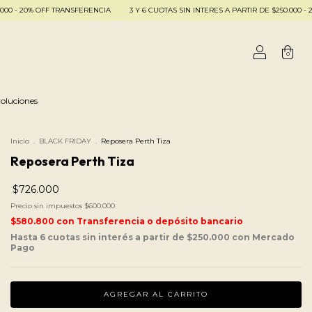
OFF TRANSFERENCIA
3 Y 6 CUOTAS SIN INTERES A PARTIR DE $250.000 - 20% OFF T
0
oluciones
Inicio
.
BLACK FRIDAY
.
Reposera Perth Tiza
Reposera Perth Tiza
$726.000
Precio sin impuestos
$600.000
$580.800
con
Transferencia o depósito bancario