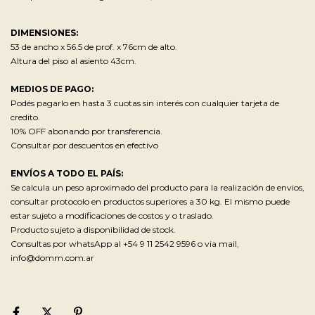
DIMENSIONES:
53 de ancho x 56.5 de prof. x 76cm de alto.
Altura del piso al asiento 43cm.
MEDIOS DE PAGO:
Podés pagarlo en hasta 3 cuotas sin interés con cualquier tarjeta de
credito.
10% OFF abonando por transferencia.
Consultar por descuentos en efectivo
ENVÍOS A TODO EL PAÍS:
Se calcula un peso aproximado del producto para la realización de envios,
consultar protocolo en productos superiores a 30 kg. El mismo puede
estar sujeto a modificaciones de costos y o traslado.
Producto sujeto a disponibilidad de stock.
Consultas por whatsApp al +54 9 11 2542 9596 o via mail,
info@domm.com.ar