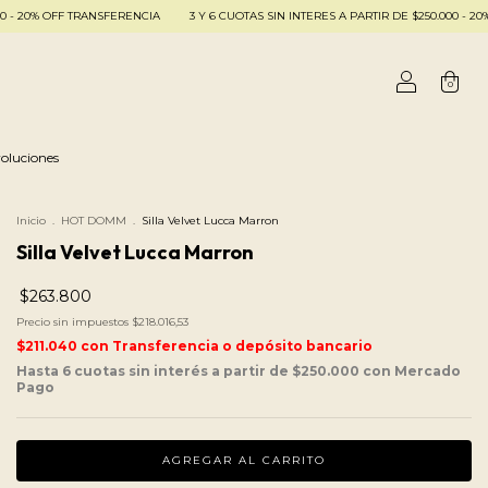
 TRANSFERENCIA
3 Y 6 CUOTAS SIN INTERES A PARTIR DE $250.000 - 20% OFF TRANS
0
oluciones
Inicio
.
HOT DOMM
.
Silla Velvet Lucca Marron
Silla Velvet Lucca Marron
$263.800
Precio sin impuestos
$218.016,53
$211.040
con
Transferencia o depósito bancario