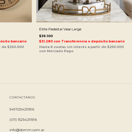
Ellite Pedestal Vase Large
$39.100
ósito bancario
$31.280
con
Transferencia o depósito bancario
CONTACTÁNOS
5491125429596
(011) 1525429596
info@domm.com.ar